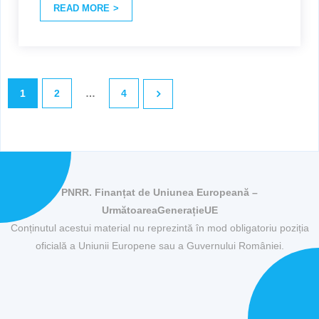
READ MORE
1
2
…
4
PNRR. Finanțat de Uniunea Europeană –
UrmătoareaGenerațieUE
Conținutul acestui material nu reprezintă în mod obligatoriu poziția
oficială a Uniunii Europene sau a Guvernului României.