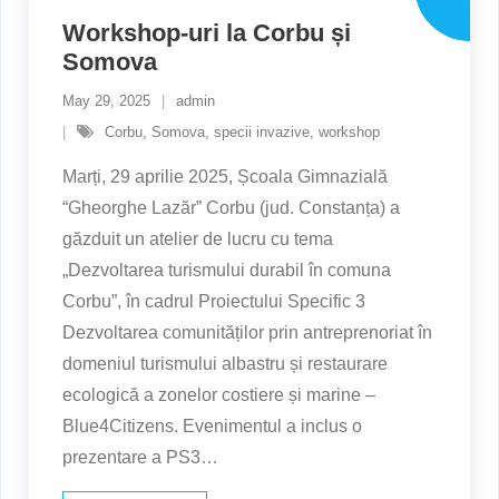
Workshop-uri la Corbu și
Somova
May 29, 2025
admin
Corbu
,
Somova
,
specii invazive
,
workshop
Marți, 29 aprilie 2025, Școala Gimnazială
“Gheorghe Lazăr” Corbu (jud. Constanța) a
găzduit un atelier de lucru cu tema
„Dezvoltarea turismului durabil în comuna
Corbu”, în cadrul Proiectului Specific 3
Dezvoltarea comunităților prin antreprenoriat în
domeniul turismului albastru și restaurare
ecologică a zonelor costiere și marine –
Blue4Citizens. Evenimentul a inclus o
prezentare a PS3
…