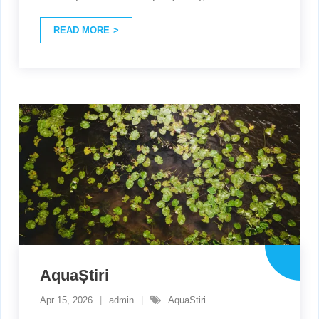
READ MORE
AquaȘtiri
Apr 15, 2026
admin
AquaStiri