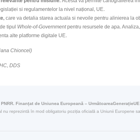
te relevante pentru misiune.
Acesta va permite cartografierea infr
egislației si regulamentelor la nivel național, UE.
te,
care va detalia starea actuala si nevoile pentru alinierea la
 de tipul
Whole-of-Government
pentru resursele de apa. Analiza, 
enta alte platforme digitale UE.
riana Chioncel)
 EHC, DDS
PNRR. Finanțat de Uniunea Europeană – UrmătoareaGenerațieUE
al nu reprezintă în mod obligatoriu poziția oficială a Uniunii Europene 