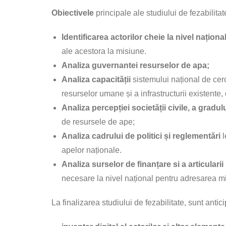
Obiectivele
principale ale studiului de fezabilitat
Identificarea actorilor cheie la nivel naționa
ale acestora la misiune.
Analiza guvernantei resurselor de apa;
Analiza capacității
sistemului național de cer
resurselor umane și a infrastructurii existente, 
Analiza percepției societății civile, a gradu
de resursele de ape;
Analiza cadrului de politici și reglementări
l
apelor naționale.
Analiza surselor de finanțare si a articulari
necesare la nivel național pentru adresarea mi
La finalizarea studiului de fezabilitate, sunt anti