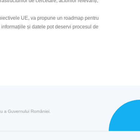
astructurilor de cercetare, actorilor relevanți,
 obiectivele UE, va propune un roadmap pentru
informațiile și datele pot deservi procesul de
sau a Guvernului României.