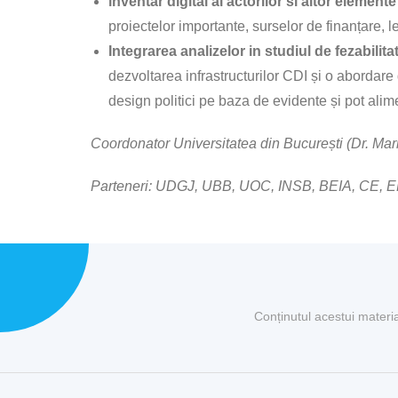
inventar digital al actorilor si altor elemen
proiectelor importante, surselor de finanțare, l
Integrarea analizelor in studiul de fezabilita
dezvoltarea infrastructurilor CDI și o abordare
design politici pe baza de evidente și pot alim
Coordonator Universitatea din București (Dr. Ma
Parteneri: UDGJ, UBB, UOC, INSB, BEIA, CE,
Conținutul acestui materi