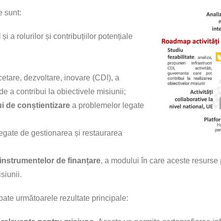
e sunt:
l
și a rolurilor și contribuțiilor potențiale
cetare, dezvoltare, inovare (CDI), a
de a contribui la obiectivele misiunii;
lui de conștientizare
a problemelor legate
egate de gestionarea și restaurarea
i instrumentelor de finanțare
, a modului în care aceste resurse po
siunii.
cipate următoarele rezultate principale: