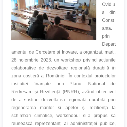
Ovidiu
s din
Const
anța,
prin
Depart
amentul de Cercetare și Inovare, a organizat, marți,
28 noiembrie 2023, un workshop privind acțiunile
colaborative de dezvoltare regională durabilă în
zona costieră a României. În contextul proiectelor
insituției finanțate prin Planul Național de
Redresare și Reziliență (PNRR), având obiectivul
de a susține dezvoltarea regională durabilă prin
regenerarea mărilor și apelor și reziliența la
schimbări climatice, workshopul si-a propus să
reunească reprezentanți ai administrației publice,