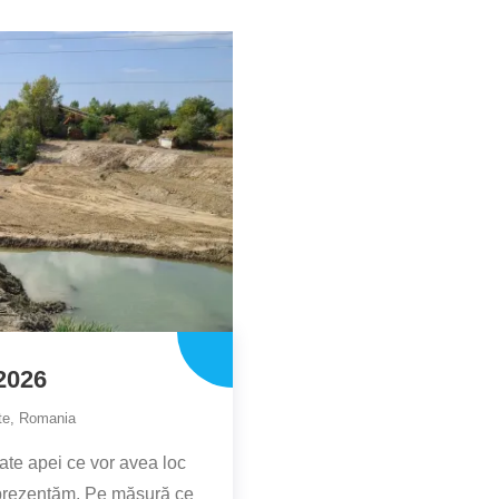
2026
te
,
Romania
ate apei ce vor avea loc
 prezentăm. Pe măsură ce