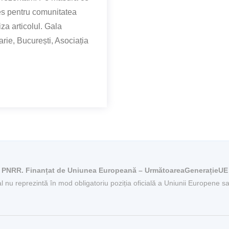
es pentru comunitatea
za articolul. Gala
arie, București, Asociația
PNRR. Finanțat de Uniunea Europeană – UrmătoareaGenerațieUE
al nu reprezintă în mod obligatoriu poziția oficială a Uniunii Europene 