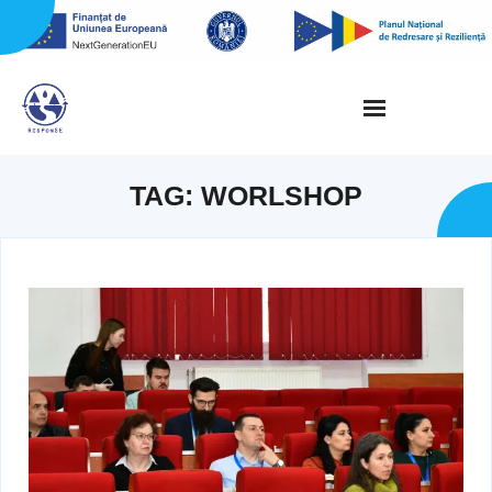
Skip
to
content
TAG:
WORLSHOP