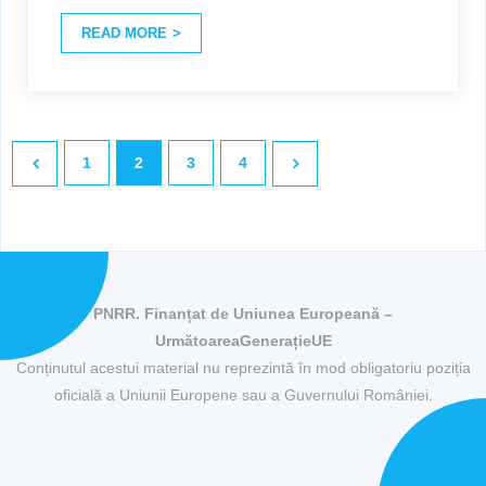
READ MORE
1
2
3
4
PNRR. Finanțat de Uniunea Europeană –
UrmătoareaGenerațieUE
Conținutul acestui material nu reprezintă în mod obligatoriu poziția
oficială a Uniunii Europene sau a Guvernului României.