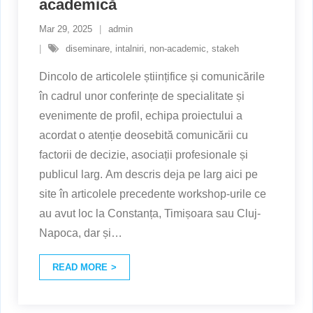
academică
Mar 29, 2025
admin
diseminare
,
intalniri
,
non-academic
,
stakeh
Dincolo de articolele științifice și comunicările
în cadrul unor conferințe de specialitate și
evenimente de profil, echipa proiectului a
acordat o atenție deosebită comunicării cu
factorii de decizie, asociații profesionale și
publicul larg. Am descris deja pe larg aici pe
site în articolele precedente workshop-urile ce
au avut loc la Constanța, Timișoara sau Cluj-
Napoca, dar și
…
READ MORE